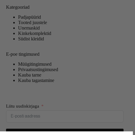
Kategooriad
Padjapüürid
Tooted juustele
Unemaskid
Kinkekomplektid
Siidist kleidid
E-poe tingimused
Müügitingimused
Privaatsustingimused
Kauba tarne
Kauba tagastamine
Liitu uudiskirjaga
Liitun