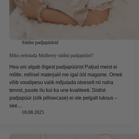
Siidist padjapüürid
Miks eelistada Mulberry siidist padjapüüri?
Hea uni algab õigest padjapüürist Paljud meist ei
mõtle, millisel materjalil me igal ööl magame. Ometi
võib voodipesu valik mõjutada otseselt nii naha
tervist, juuste ilu kui ka une kvaliteeti. Siidist
padjapüür (silk pillowcase) ei ole pelgalt luksus –
see…
18.08.2025