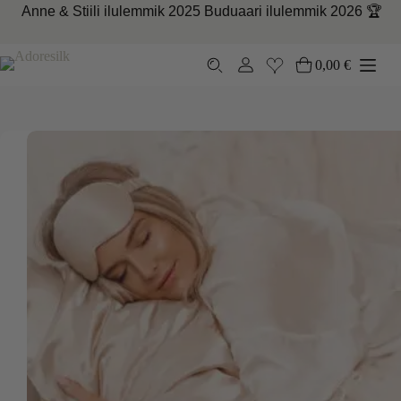
Skip
Anne &
Stiili
ilulemmik
2025
Buduaari
ilulemmik
2026 🏆
to
content
0,00
€
Ostukorv