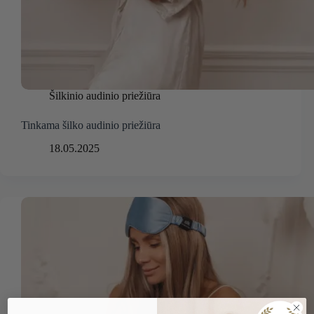
Šilkinio audinio priežiūra
Tinkama šilko audinio priežiūra
18.05.2025