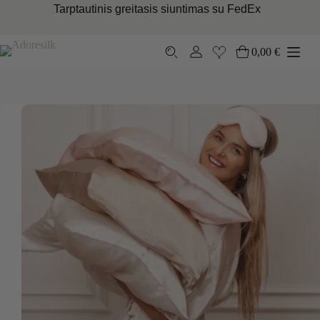
Skip
Tarptautinis greitasis siuntimas su FedEx
to
content
0,00
€
Pirkinių
krepšelis