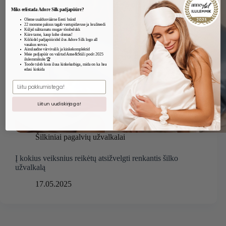
Miks eelistada Adore Silk padjapüüre?
Oleme usaldusväärne Eesti bränd
22 momme paksus tagab vastupidavuse ja kvaliteedi
Küljel nähtamatu mugav tõmbelukk
Kiire tarne, kaup kohe olemas!
Kõikidel padjapüüridel ilus Adore Silk logo all
vasakus servas.
Ainulaadne värvivalik ja kinkekomplektid
Meie padjapüür on valitud Anne&Stiili poolt 2025
ilulemmikuks 🏆
Toode tuleb koos ilusa kinkekarbiga, mida on ka hea
edasi kinkida
E.mail
Liitun uudiskirjaga!
Šilkiniai pagalvių užvalkalai
Į kokius veiksnius reikėtų atsižvelgti renkantis šilko
užvalkalą
17.05.2025