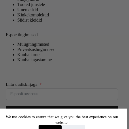
Tooted juustele
Unemaskid
Kinkekomplektid
Siidist kleidid
E-poe tingimused
Müügitingimused
Privaatsustingimused
Kauba tarne
Kauba tagastamine
Liitu uudiskirjaga
Liitun
We use cookies to ensure that we give you the best experience on our
website.
Liitu meie uudiskirjaga ning saa esimesena teada uutest