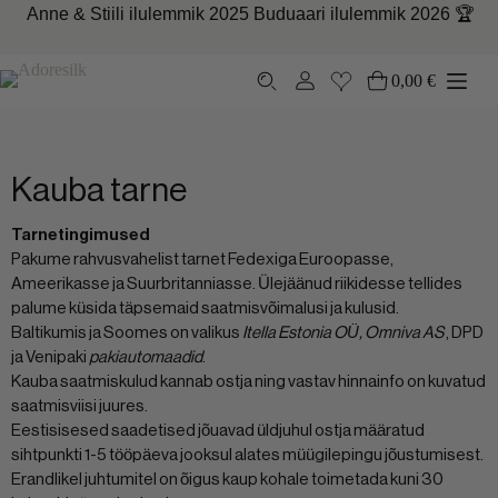
Skip
Anne &
Stiili
ilulemmik
2025
Buduaari
ilulemmik
2026 🏆
to
content
0,00
€
Ostukorv
Kauba tarne
Tarnetingimused
Pakume rahvusvahelist tarnet Fedexiga Euroopasse,
Ameerikasse ja Suurbritanniasse. Ülejäänud riikidesse tellides
palume küsida täpsemaid saatmisvõimalusi ja kulusid.
Baltikumis ja Soomes on valikus
Itella Estonia OÜ, Omniva AS
, DPD
ja Venipaki
pakiautomaadid
.
Kauba saatmiskulud kannab ostja ning vastav hinnainfo on kuvatud
saatmisviisi juures.
Eestisisesed saadetised jõuavad üldjuhul ostja määratud
sihtpunkti 1-5 tööpäeva jooksul alates müügilepingu jõustumisest.
Erandlikel juhtumitel on õigus kaup kohale toimetada kuni 30