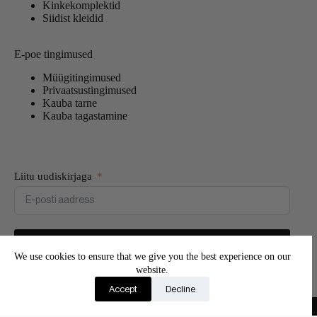
Kinkekomplektid
Siidist kleidid
E-poe tingimused
Müügitingimused
Privaatsustingimused
Kauba tarne
Kauba tagastamine
Liitu uudiskirjaga
Liitun
We use cookies to ensure that we give you the best experience on our
website.
Liitu meie uudiskirjaga ning saa esimesena teada uutest
Accept
Decline
toodetest ja eksluksiivsetest pakkumistest
Copyright © 2026 - Adore Silk