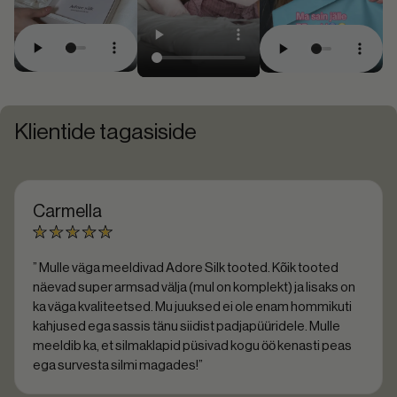
Klientide tagasiside
Kaisa
” Vaieldamatult minu lemmik patsikumm ja pole enam
nõus teisi kandma! Pehme juustele, näeb ilus välja ja
mugav kanda ka käe ümber, et oleks vajadusel kohe
olemas patsi tegemiseks. “