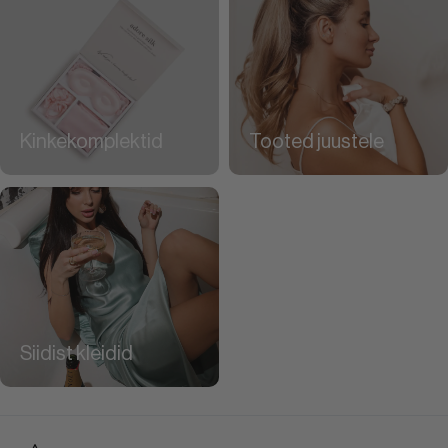
Kinkekomplektid
Tooted juustele
Siidist kleidid