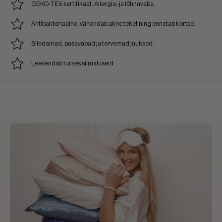
OEKO-TEX sertifikaat. Allergia- ja lõhnavaba.
Antibakteriaalne, vähendab akne teket ning ennetab kortse.
Siledamad, pusavabad ja tervemad juuksed.
Leevendab turses silmaluseid