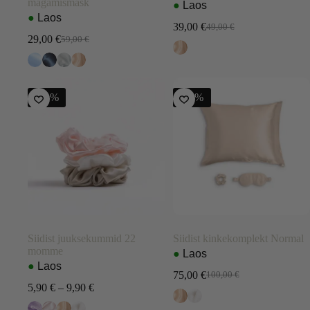
magamismask
●
Laos
●
Laos
39,00
€
49,00
€
Algne
Current
29,00
€
59,00
€
Algne
Current
hind
price
hind
price
oli:
is:
oli:
is:
49,00 €.
39,00 €.
59,00 €.
29,00 €.
-41%
-25%
Siidist juuksekummid 22
Siidist kinkekomplekt Normal
momme
●
Laos
●
Laos
75,00
€
100,00
€
Algne
Current
Price
5,90
€
–
9,90
€
hind
price
range:
oli:
is: