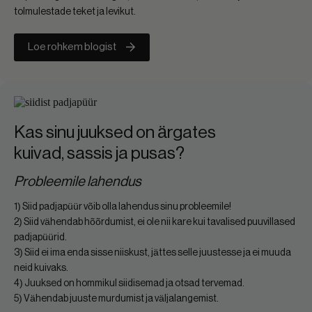
tolmulestade teket ja levikut.
Loe rohkem blogist
Kas sinu juuksed on ärgates
kuivad, sassis ja pusas?
Probleemile lahendus
1) Siid padjapüür võib olla lahendus sinu probleemile!
2) Siid vähendab hõõrdumist, ei ole nii kare kui tavalised puuvillased
padjapüürid.
3) Siid ei ima enda sisse niiskust, jättes selle juustesse ja ei muuda
neid kuivaks.
4) Juuksed on hommikul siidisemad ja otsad tervemad.
5) Vähendab juuste murdumist ja väljalangemist.