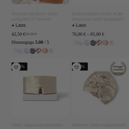
Premium Mulberry siidist
Kinkekomplekt Extra: Kaks
padjapüür 22 momme
sama tooni siidist padjapüüri
●
Laos
●
Laos
Price
42,50
€
76,00
€
–
85,00
€
60,00
€
Algne
Current
range:
hind
price
Hinnanguga
5.00
/ 5
76,00 €
oli:
is:
through
60,00 €.
42,50 €.
85,00 €
-51%
-20%
Siidist sügava une pimendav
Mulberry siidist magamismüts