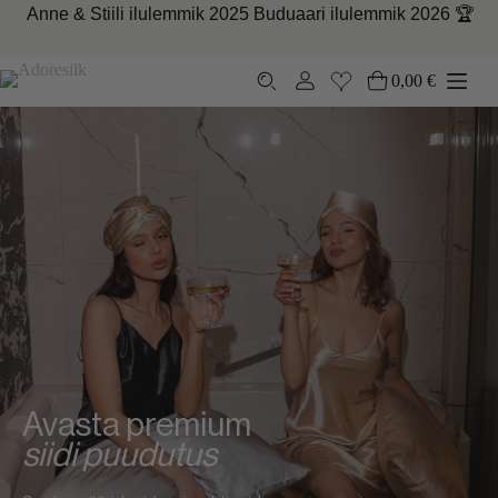
Skip
Anne &
Stiili
ilulemmik
2025
Buduaari
ilulemmik
2026 🏆
to
content
0,00
€
Ostukorv
Avasta premium
siidi puudutus