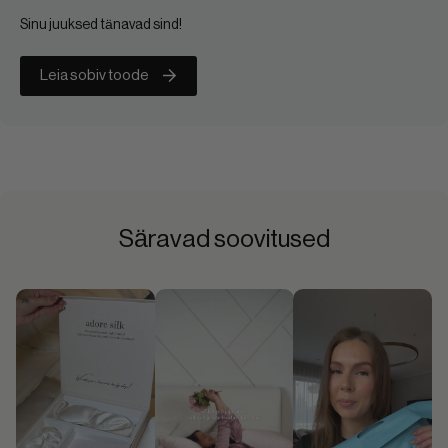
Sinu juuksed tänavad sind!
Leia sobiv toode
Säravad soovitused