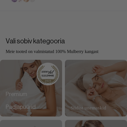
5,90 €
100,00 €.
75,00 €.
through
9,90 €
Vali sobiv kategooria
Meie tooted on valmistatud 100% Mulberry kangast
Premium
Padjapüürid
Siidist unemaskid