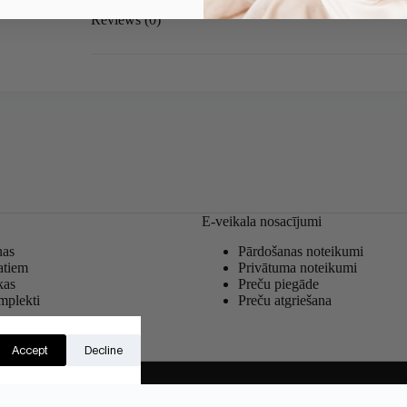
Reviews (0)
E-veikala nosacījumi
nas
Pārdošanas noteikumi
atiem
Privātuma noteikumi
kas
Preču piegāde
mplekti
Preču atgriešana
s
Accept
Decline
nglish
Suomi
(
Finnish
)
Latviešu
Lietuvių
(
Lithuani