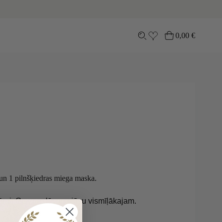
0,00
€
Lepirkumu
grozs
un 1 pilnšķiedras miega maska.
igūrai. Grezna dāvana jūsu vismīļākajam.