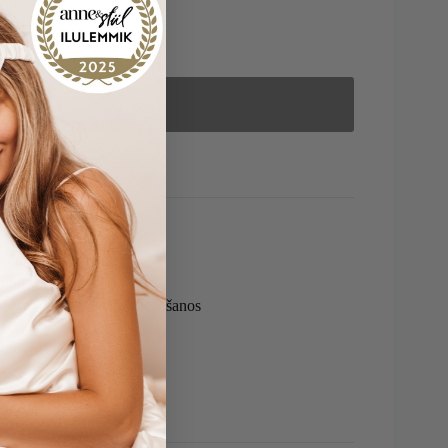
o cart
auduma
umbu veidošanos
iju un putekļu ērcīšu veidošanos