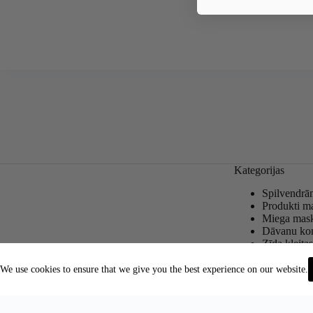
Kategorijas
Spilvendrā
Produkti m
Miega mas
Dāvanu ko
Zīda kleita
We use cookies to ensure that we give you the best experience on our website.
Copyright © 2026 - Adore Silk
Eesti
(
Estonian
)
E