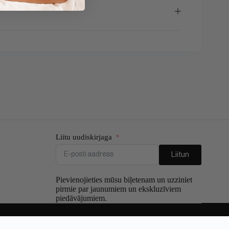
Liitu uudiskirjaga
Liitun
Pievienojieties mūsu biļetenam un uzziniet
pirmie par jaunumiem un ekskluzīviem
piedāvājumiem.
an
)
Русский
(
Russian
)