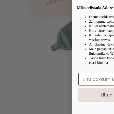
Miks eelistada Adore
Oleme usaldusvää
22 momme paksus 
Küljel nähtamat
Kiire tarne, kau
Kõikidel padjapüü
vasakus servas.
Ainulaadne värvi
Meie padjapüür o
ilulemmikuks 🏆
Toode tuleb koos
edasi kinkida
E.mail
Liitun