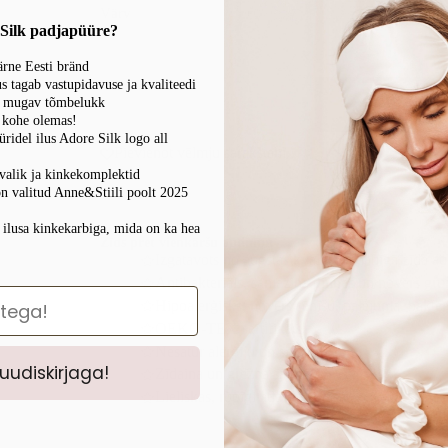
Värv
 Silk padjapüüre?
rne Eesti bränd
tagab vastupidavuse ja kvaliteedi
u mugav tõmbelukk
Add t
p kohe olemas!
ridel ilus Adore Silk logo all
Pievienot vēlmju sarakstam
valik ja kinkekomplektid
n valitud Anne&Stiili poolt 2025
 ilusa kinkekarbiga, mida on ka hea
Zīds pret vienkāršu audumu
Izgatavots no augstas kvalitātes dabīgā zīda 
Antibakteriāls, samazina pinnes un novērš gr
Hipoalerģisks, novērš sēnīšu, pelējuma, baktēr
OEKO-TEX sertifikāts
Nesatur alerģiju un smaržas
 uudiskirjaga!
Zīdaina un grezna sajūta
Lieliskas, rūpīgi atlasītas krāsas