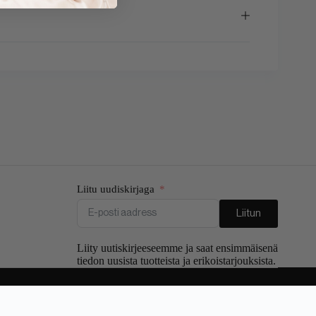
Liitu uudiskirjaga
Liitun
Liity uutiskirjeeseemme ja saat ensimmäisenä
tiedon uusista tuotteista ja erikoistarjouksista.
)
Русский
(
Venäjä
)