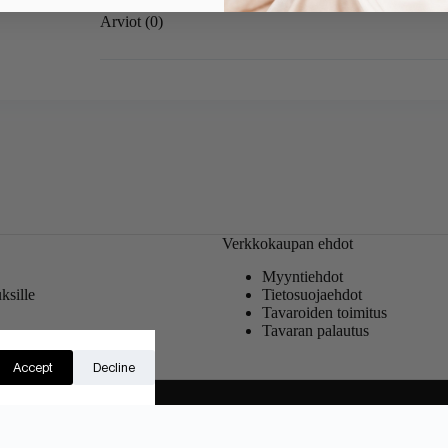
Arviot (0)
Verkkokaupan ehdot
Myyntiehdot
ksille
Tietosuojaehdot
Tavaroiden toimitus
Tavaran palautus
t
Accept
Decline
Englanti
)
Suomi
Latviešu
(
Latvia
)
Lietuvių
(
Liettua