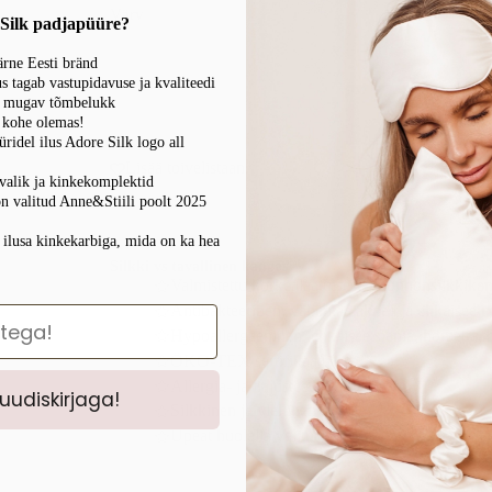
Värv
 Silk padjapüüre?
rne Eesti bränd
tagab vastupidavuse ja kvaliteedi
u mugav tõmbelukk
Lisää os
p kohe olemas!
ridel ilus Adore Silk logo all
Lisää toivelistaan
valik ja kinkekomplektid
n valitud Anne&Stiili poolt 2025
 ilusa kinkekarbiga, mida on ka hea
Silkki vs tavallinen kangas
Valmistettu korkealaatuisesta luonnonsilkkika
Antibakteerinen, vähentää aknea ja ehkäisee r
Hypoallergeeninen, ehkäisee sieniä, hometta, 
ÖKO-TEX sertifikaatti
Allergia- ja hajusteeton
 uudiskirjaga!
Silkkinen ja ylellinen tunne
Upeat huolella valitut värit