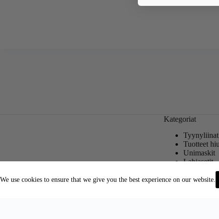
Kategoriat
Tyynyliinat
Tuotteet hiu
Unimaskit
Lahjasetit
Silkkimeko
We use cookies to ensure that we give you the best experience on our website.
Copyright © 2026 - Adore Silk
Eesti
English
(