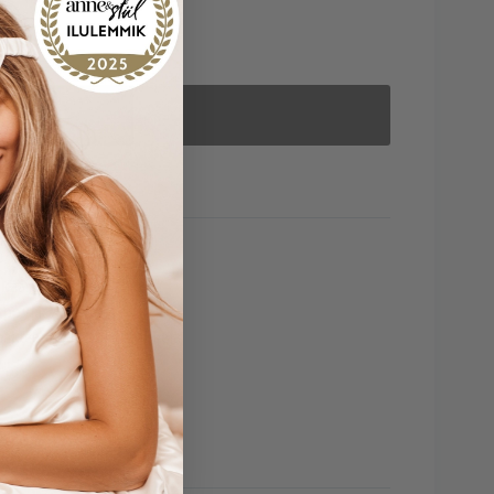
toskoriin
nkaasta
yppyjä
bakteereja ja pölypunkkeja