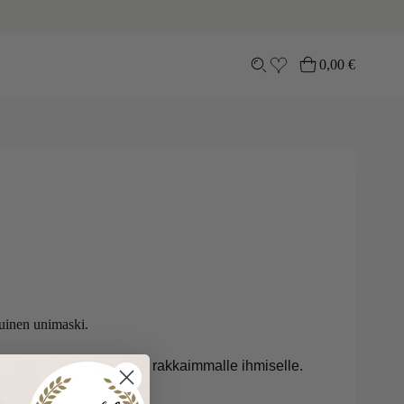
0,00
€
Ostoskori
tuinen unimaski.
rtalolle. Ylellinen lahja rakkaimmalle ihmiselle.