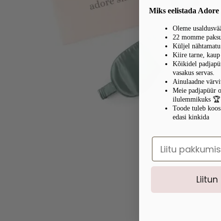
Miks eelistada Adore
Oleme usaldusvää
22 momme paksus 
Küljel nähtamat
Kiire tarne, kau
Kõikidel padjapüü
vasakus servas.
Ainulaadne värvi
Meie padjapüür o
ilulemmikuks 🏆
Toode tuleb koos
edasi kinkida
E.mail
Liitun