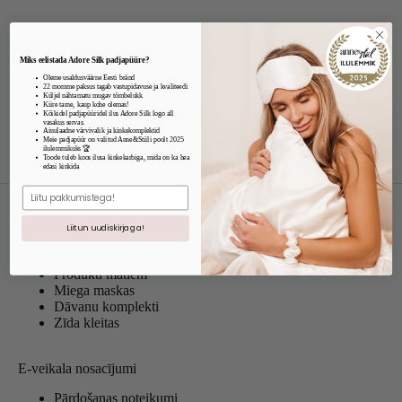
Miks eelistada Adore Silk padjapüüre?
Oleme usaldusväärne Eesti bränd
22 momme paksus tagab vastupidavuse ja kvaliteedi
Küljel nähtamatu mugav tõmbelukk
Kiire tarne, kaup kohe olemas!
Kõikidel padjapüüridel ilus Adore Silk logo all
vasakus servas.
Ainulaadne värvivalik ja kinkekomplektid
Meie padjapüür on valitud Anne&Stiili poolt 2025
ilulemmikuks 🏆
Toode tuleb koos ilusa kinkekarbiga, mida on ka hea
edasi kinkida
E.mail
Kategorijas
Liitun uudiskirjaga!
Spilvendrānas
Produkti matiem
Miega maskas
Dāvanu komplekti
Zīda kleitas
E-veikala nosacījumi
Pārdošanas noteikumi