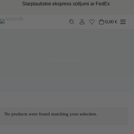
Skip
Starptautiskie ekspress sūtījumi ar FedEx
to
content
0,00
€
Lepirkumu
grozs
Zīda matu saites
No products were found matching your selection.