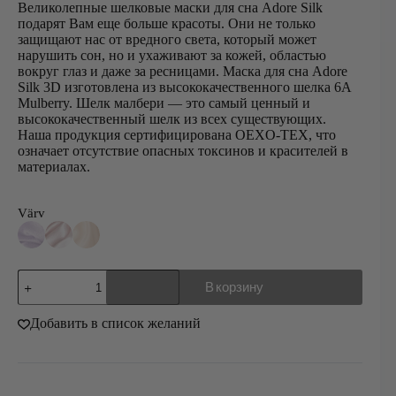
цена
цена:
Великолепные шелковые маски для сна Adore Silk
подарят Вам еще больше красоты. Они не только
составляла
29,00 €.
защищают нас от вредного света, который может
40,00 €.
нарушить сон, но и ухаживают за кожей, областью
вокруг глаз и даже за ресницами. Маска для сна Adore
Silk 3D изготовлена из высококачественного шелка 6A
Mulberry. Шелк малбери — это самый ценный и
высококачественный шелк из всех существующих.
Наша продукция сертифицирована OEXO-TEX, что
означает отсутствие опасных токсинов и красителей в
материалах.
Värv
Количество
В корзину
товара
Шелковая
3D
Добавить в список желаний
маска
для
сна