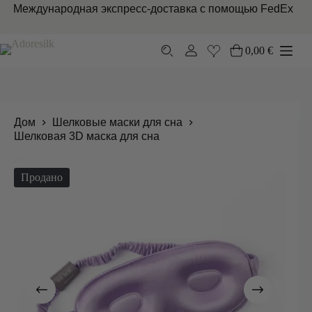
Перейти
Международная экспресс-доставка с помощью FedEx
к
сути
0,00
€
Корзина
Дом
Шелковые маски для сна
Шелковая 3D маска для сна
Продано